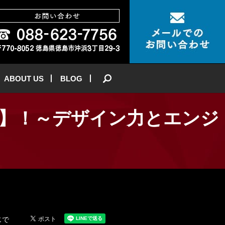
ABOUT US
BLOG
search
】！～デザイン力とエンジ
じで