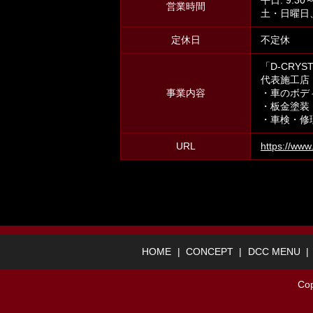
営業時間
土・日曜日、祝
定休日
不定休
「D-CRYST
代表施工店「D
事業内容
・車のボデ
・板金塗装
・車検・修
URL
https://www.
HOME
CONCEPT
DCC MENU
Co