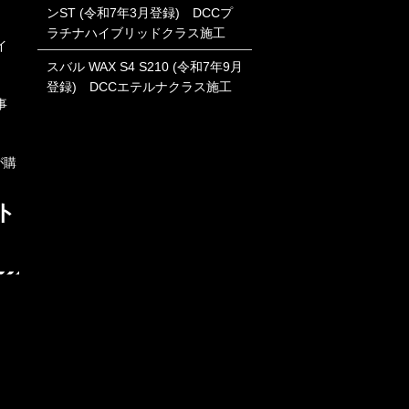
ンST (令和7年3月登録) DCCプ
ラチナハイブリッドクラス施工
イ
スバル WAX S4 S210 (令和7年9月
登録) DCCエテルナクラス施工
事
が購
ト