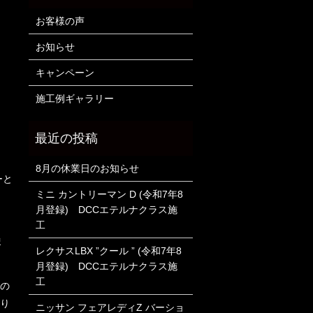
お客様の声
お知らせ
キャンペーン
施工例ギャラリー
8月の休業日のお知らせ
ーと
ミニ カントリーマン D (令和7年8
月登録) DCCエテルナクラス施
工
ま
レクサスLBX ”クール ” (令和7年8
月登録) DCCエテルナクラス施
工
クの
誇り
ニッサン フェアレディZ バーショ