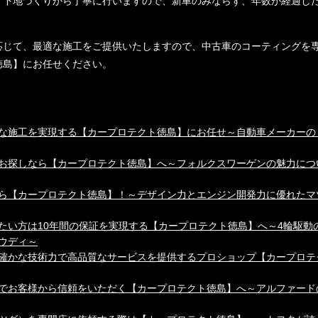
、下地づくりから丁寧に行いますので、新車のみならず、年数が経過し
。
応じて、最適な施工をご提供いたしますので、中古車のコーティングを
徳島】にお任せください。
な施工を実現する【カープロテクト徳島】にお任せ～自動車メーカーの
お探しなら【カープロテクト徳島】へ～フォルクスワーゲンの魅力につ
ら【カープロテクト徳島】！～デザイン力とエンジン開発力に優れたマ
たい方は10年間の保証を実現する【カープロテクト徳島】へ～4輪駆動
ウディ～
確かな技術力で高品質なサービスを提供するプロショップ【カープロテ
でお客様から信頼をいただく【カープロテクト徳島】へ～アルファード