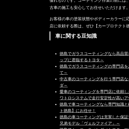
優れものです。コーティング作業の前には
古車の施工も安心してお任せいただけます
お客様の車の塗装状態やボディーカラーに
店に依頼する際は、ぜひ【カープロテクト
車に関する豆知識
徳島でガラスコーティングなら高品質
ップに君臨するトヨタ～
徳島でガラスコーティングの専門店を
て～
中古車のコーティングを行う専門店な
ダ～
愛車のコーティングを専門店に依頼し
ワトロシステムで走行安定性が高いア
徳島で車コーティングなら専門知識と
ト徳島】にお任せ！
徳島の車コーティングは充実した保証
兄弟モデル「ヴェルファイア」～