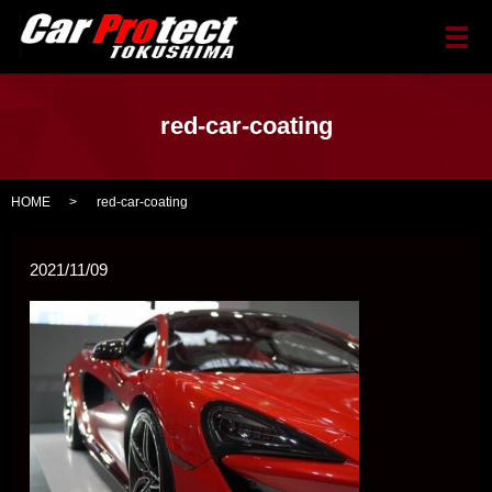
メ
red-car-coating
HOME
red-car-coating
2021/11/09