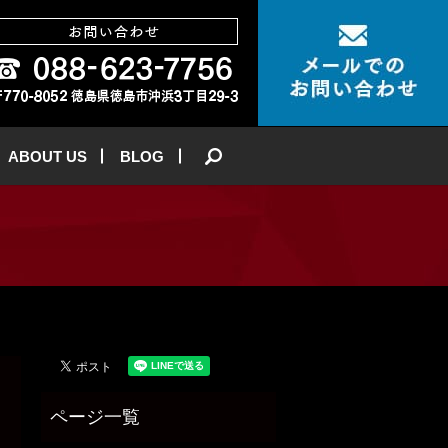
ABOUT US
BLOG
search