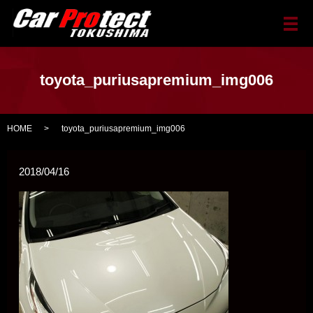
メ
toyota_puriusapremium_img006
HOME
toyota_puriusapremium_img006
2018/04/16