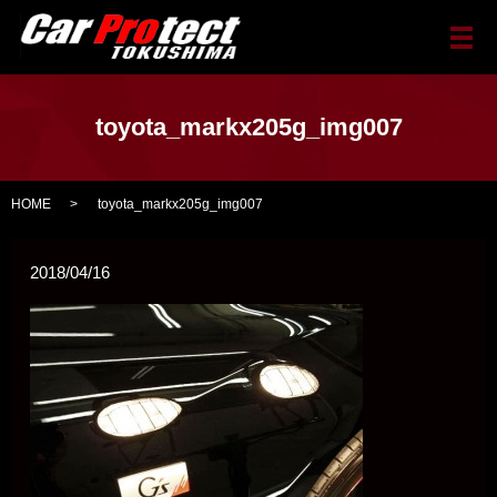
メ
toyota_markx205g_img007
HOME
toyota_markx205g_img007
2018/04/16