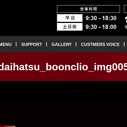
 MENU
SUPPORT
GALLERY
CUSTMERS VOICE
daihatsu_boonclio_img00