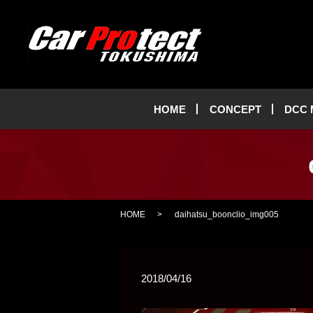
HOME
CONCEPT
DCC
HOME
daihatsu_boonclio_img005
2018/04/16