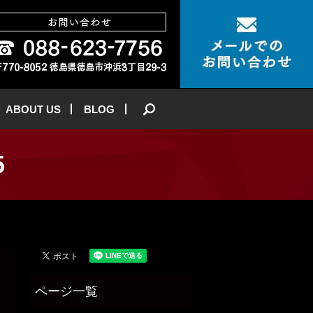
ABOUT US
BLOG
search
5