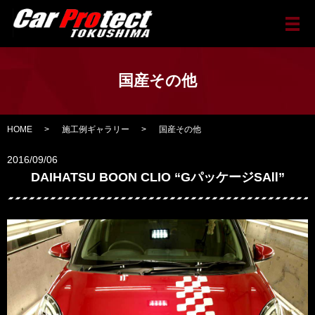
メ
国産その他
HOME
施工例ギャラリー
国産その他
2016/09/06
DAIHATSU BOON CLIO “GパッケージSAⅡ”