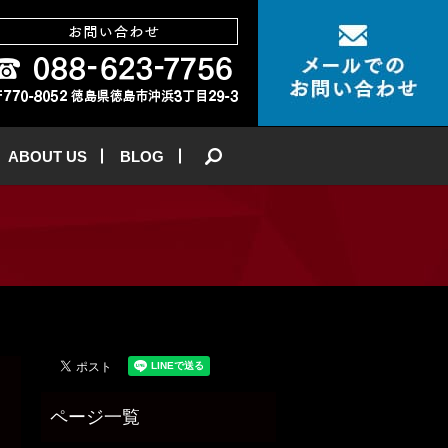
ABOUT US
BLOG
search