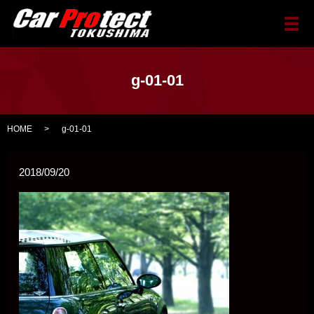
メ
g-01-01
HOME
g-01-01
2018/09/20