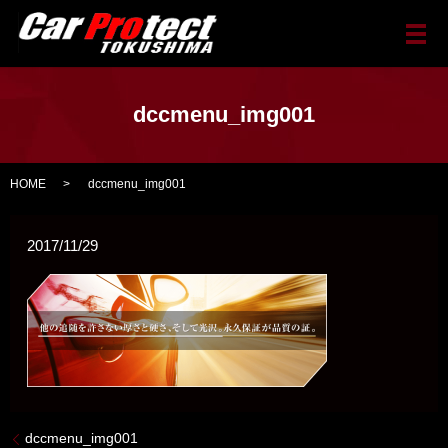
メ
dccmenu_img001
HOME
dccmenu_img001
2017/11/29
dccmenu_img001