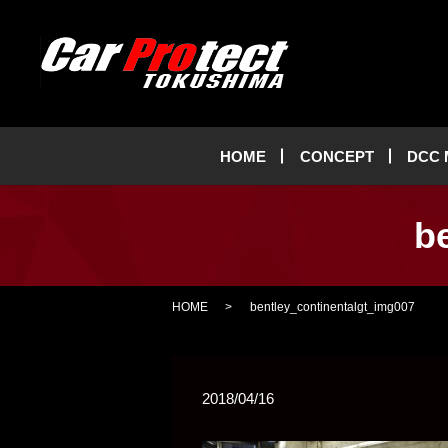
HOME
CONCEPT
DCC
b
HOME
bentley_continentalgt_img007
2018/04/16