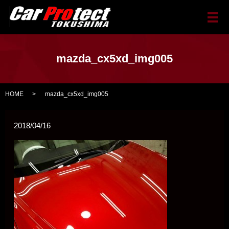
メ
mazda_cx5xd_img005
HOME
mazda_cx5xd_img005
2018/04/16