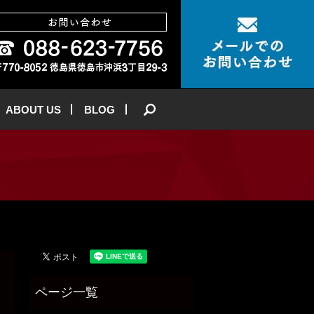
ABOUT US
BLOG
search