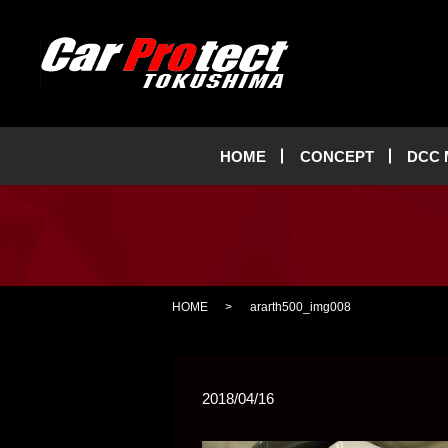
HOME
CONCEPT
DCC
HOME
ararth500_img008
2018/04/16