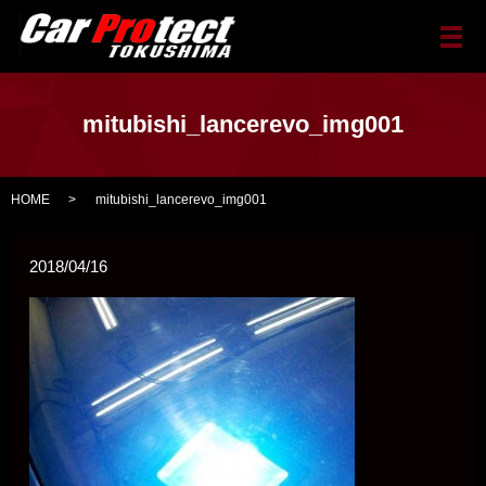
メ
mitubishi_lancerevo_img001
HOME
mitubishi_lancerevo_img001
2018/04/16