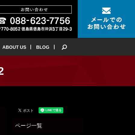
ABOUT US
BLOG
search
2