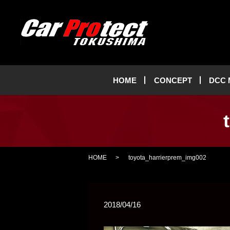
HOME
CONCEPT
DCC
HOME
toyota_harrierprem_img002
2018/04/16