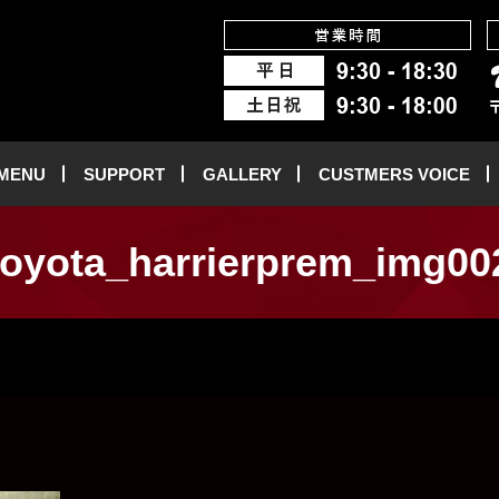
 MENU
SUPPORT
GALLERY
CUSTMERS VOICE
toyota_harrierprem_img00