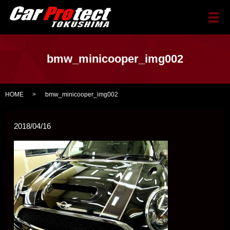
メ
bmw_minicooper_img002
HOME
bmw_minicooper_img002
2018/04/16