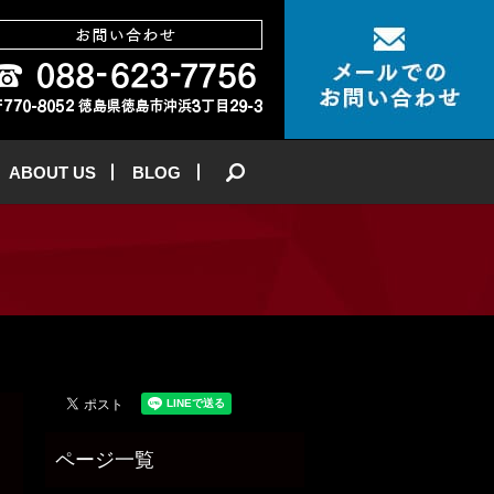
ABOUT US
BLOG
search