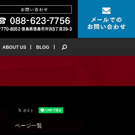
ABOUT US
BLOG
search