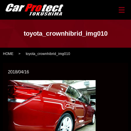
メ
toyota_crownhibrid_img010
HOME
toyota_crownhibrid_img010
2018/04/16