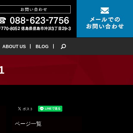
ABOUT US
BLOG
search
1