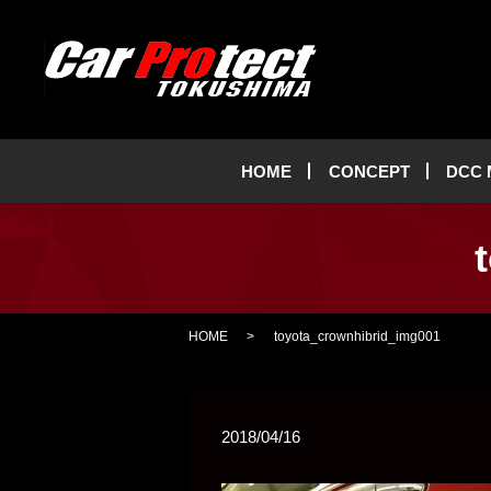
HOME
CONCEPT
DCC
HOME
toyota_crownhibrid_img001
2018/04/16