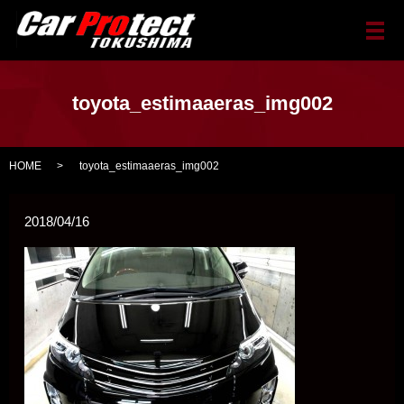
メ
toyota_estimaaeras_img002
HOME
toyota_estimaaeras_img002
2018/04/16