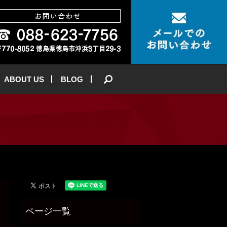
ABOUT US
BLOG
search