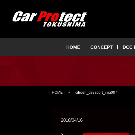
HOME
CONCEPT
DCC
HOME
citroen_ds3sport_img007
2018/04/16