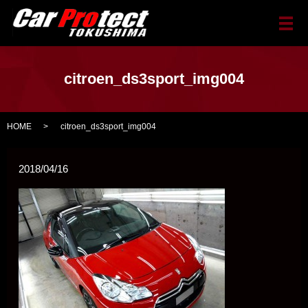
メ
citroen_ds3sport_img004
HOME
citroen_ds3sport_img004
2018/04/16