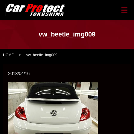
メ
vw_beetle_img009
HOME
vw_beetle_img009
2018/04/16