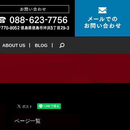
ABOUT US
BLOG
search