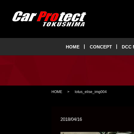
HOME
CONCEPT
DCC
HOME
lotus_elise_img004
2018/04/16