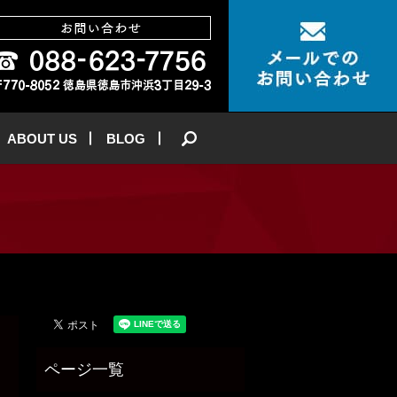
ABOUT US
BLOG
search