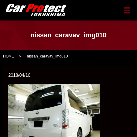
メ
nissan_caravav_img010
HOME
nissan_caravav_img010
2018/04/16