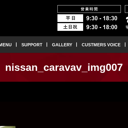
 MENU
SUPPORT
GALLERY
CUSTMERS VOICE
nissan_caravav_img007