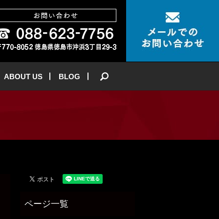
ABOUT US
BLOG
search