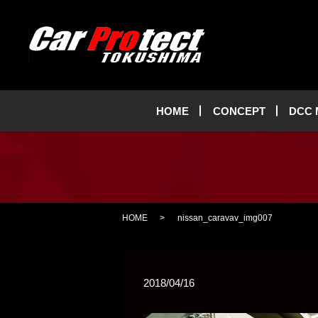
HOME
CONCEPT
DCC
HOME
nissan_caravav_img007
2018/04/16