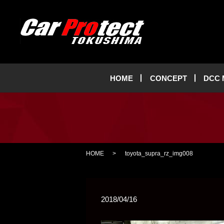
HOME
CONCEPT
DCC
HOME
toyota_supra_rz_img008
2018/04/16