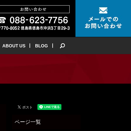
ABOUT US
BLOG
search