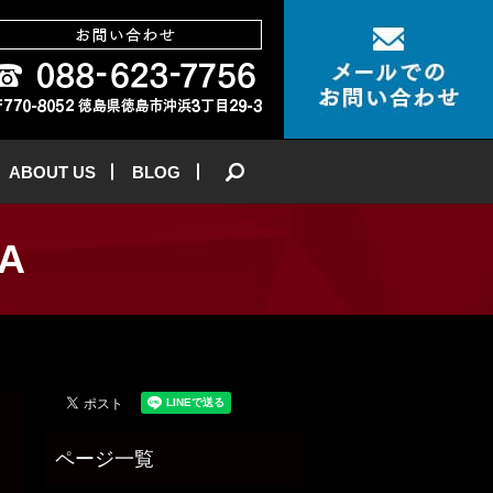
ABOUT US
BLOG
search
RA