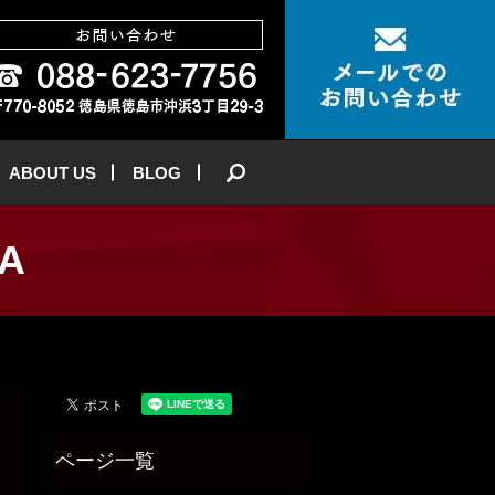
ABOUT US
BLOG
search
RA