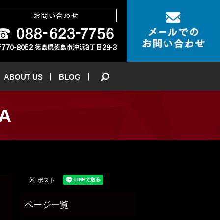
ABOUT US
BLOG
search
RA