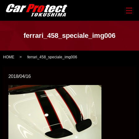
メ
ferrari_458_speciale_img006
HOME
ferrari_458_speciale_img006
2018/04/16